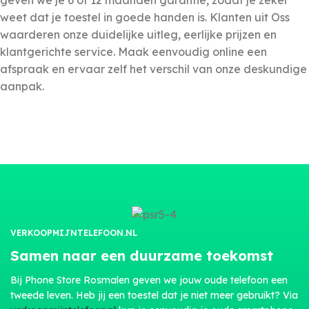
geven we je 6 of 12 maanden garantie, zodat je zeker
weet dat je toestel in goede handen is. Klanten uit Oss
waarderen onze duidelijke uitleg, eerlijke prijzen en
klantgerichte service. Maak eenvoudig online een
afspraak en ervaar zelf het verschil van onze deskundige
aanpak.
VERKOOPMIJNTELEFOON.NL
Samen naar een duurzame toekomst
Bij Phone Store Rosmalen geven we jouw oude telefoon een
tweede leven. Heb jij een toestel dat je niet meer gebruikt? Via