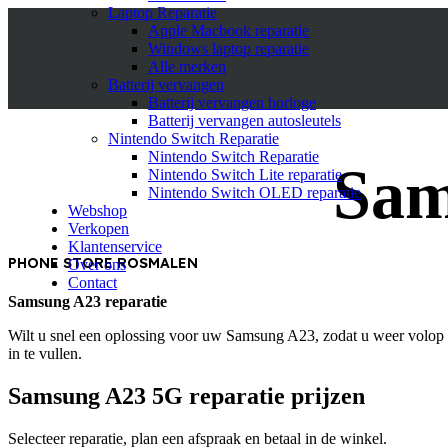
Laptop Reparatie
Apple Macbook reparatie
Windows laptop reparatie
Alle merken
Batterij vervangen
Batterij vervangen horloge
Batterij vervangen autosleutels
Nintendo Switch Reparatie
Nintendo Switch Reparatie
Sam
Nintendo Switch Lite reparatie
Nintendo Switch OLED reparatie
Webshop
Verkopen
Klantenservice
PHONE STORE ROSMALEN
Over ons
Contact
Samsung A23 reparatie
Wilt u snel een oplossing voor uw Samsung A23, zodat u weer volop 
in te vullen.
Samsung A23 5G reparatie prijzen
Selecteer reparatie, plan een afspraak en betaal in de winkel.