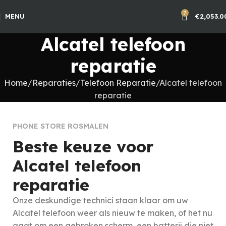
7
MENU
€
2,053.0
Alcatel telefoon
reparatie
Home
Reparaties
Telefoon Reparatie
Alcatel telefoon
reparatie
PHONE STORE ROSMALEN
Beste keuze voor
Alcatel telefoon
reparatie
Onze deskundige technici staan klaar om uw
Alcatel
telefoon weer als nieuw te maken, of het nu
gaat om een gebroken scherm, een batterij die niet