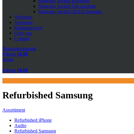
Nintendo Switch Reparatie
Nintendo Switch Lite reparatie
Nintendo Switch OLED reparatie
Webshop
Verkopen
Klantenservice
Over ons
Contact
Reparatieafspraak
0
items
€
0.00
Menu
0
items
€
0.00
Refurbished Samsung
Assortiment
Refurbished iPhone
Audio
Refurbished Samsung