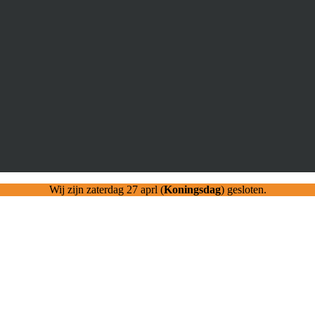
Wij zijn zaterdag 27 aprl (
Koningsdag
) gesloten.