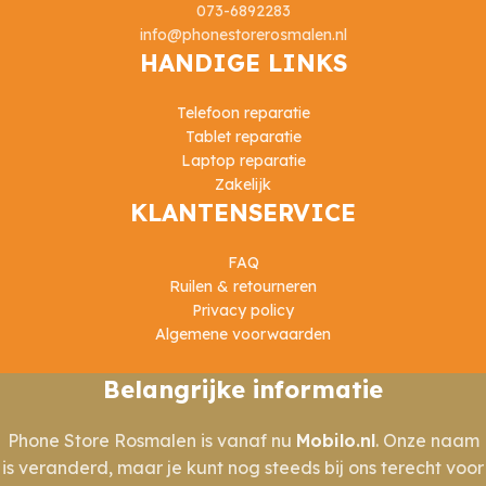
073-6892283
info@phonestorerosmalen.nl
HANDIGE LINKS
Telefoon reparatie
Tablet reparatie
Laptop reparatie
Zakelijk
KLANTENSERVICE
FAQ
Ruilen & retourneren
Privacy policy
Algemene voorwaarden
Belangrijke informatie
Phone Store Rosmalen is vanaf nu
Mobilo.nl
. Onze naam
is veranderd, maar je kunt nog steeds bij ons terecht voor