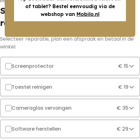
eerlijke, transparantie prijzen.
of tablet? Bestel eenvoudig via de
Samsung Tab S10 Ultra
webshop van
Mobilo.nl
reparatie prijzen
Selecteer reparatie, plan een afspraak en betaal in de
winkel.
Screenprotector
€ 15
Toestel reinigen
€ 19
Cameraglas vervangen
€ 35
Software herstellen
€ 29