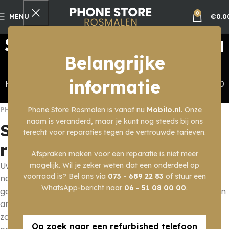
0
€
0.0
MENU
Samsung Tab S10 Ultra
Belangrijke
reparatie
informatie
Home
Reparaties
Tablet Reparatie
Samsung Tab S10
Ultra reparatie
PHONE STORE ROSMALEN
Phone Store Rosmalen is vanaf nu
Mobilo.nl
. Onze
naam is veranderd, maar je kunt nog steeds bij ons
Samsung Tab S10 Ultra
terecht voor reparaties tegen de vertrouwde tarieven.
reparatie
Afspraken maken voor een reparatie is niet meer
Uw Samsung Tab S10 Ultra heeft een reparatiebeurt
mogelijk. Wil je zeker weten dat een onderdeel op
voorraad is? Bel ons via
073 - 689 22 83
of stuur een
nodig? Dan bent u bij Phone Store Rosmalen aan het
WhatsApp-bericht naar
06 - 51 08 00 00
.
goede adres. Met jarenlange ervaring weten wij als geen
ander hoe wij uw Samsung Tab S10 Ultra reparatie
zorgvuldig moeten uitvoeren. Daarnaast hanteren wij
Op zoek naar een refurbished telefoon