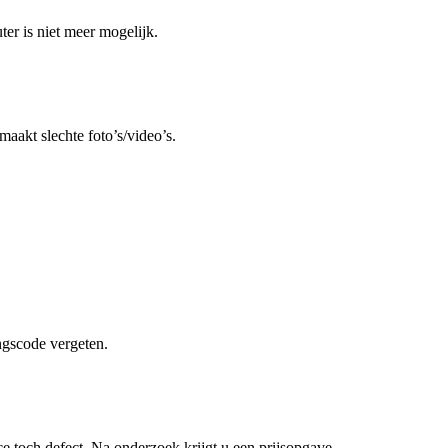
r is niet meer mogelijk.
aakt slechte foto’s/video’s.
gscode vergeten.
ce toch defect. Na onderzoek krijgt u een prijsopgave.