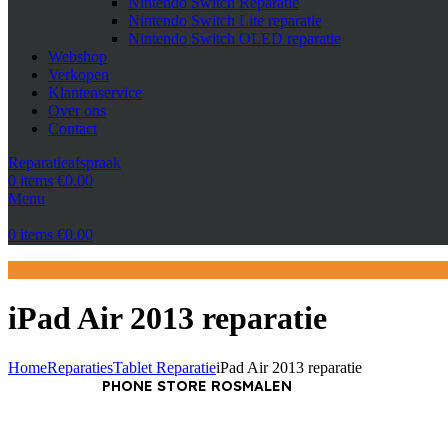
Nintendo Switch Reparatie
Nintendo Switch Lite reparatie
Nintendo Switch OLED reparatie
Webshop
Verkopen
Klantenservice
Over ons
Contact
Reparatieafspraak
0
items
€
0.00
Menu
0
items
€
0.00
iPad Air 2013 reparatie
Home
Reparaties
Tablet Reparatie
iPad Air 2013 reparatie
PHONE STORE ROSMALEN