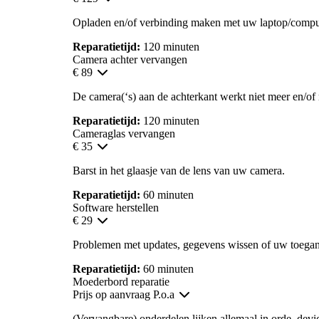
Opladen en/of verbinding maken met uw laptop/compute
Reparatietijd:
120 minuten
Camera achter vervangen
€ 89
De camera(‘s) aan de achterkant werkt niet meer en/of m
Reparatietijd:
120 minuten
Cameraglas vervangen
€ 35
Barst in het glaasje van de lens van uw camera.
Reparatietijd:
60 minuten
Software herstellen
€ 29
Problemen met updates, gegevens wissen of uw toegan
Reparatietijd:
60 minuten
Moederbord reparatie
Prijs op aanvraag
P.o.a
(Vervangbare) onderdelen lijken allemaal in orde, devi