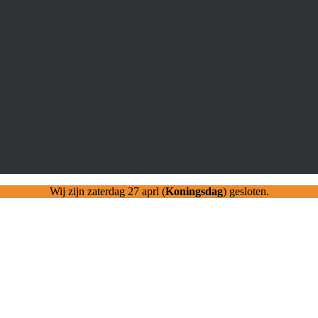
Wij zijn zaterdag 27 aprl (
Koningsdag
) gesloten.