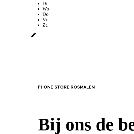
Di
Wo
Do
Vr
Za
PHONE STORE ROSMALEN
Bij ons de b