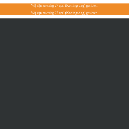
Wij zijn zaterdag 27 aprl (
Koningsdag
) gesloten.
Wij zijn zaterdag 27 aprl (
Koningsdag
) gesloten.