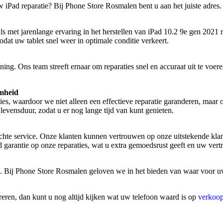
w iPad reparatie? Bij Phone Store Rosmalen bent u aan het juiste adr
s met jarenlange ervaring in het herstellen van iPad 10.2 9e gen 2021
odat uw tablet snel weer in optimale conditie verkeert.
ening. Ons team streeft ernaar om reparaties snel en accuraat uit te vo
mheid
es, waardoor we niet alleen een effectieve reparatie garanderen, maar o
levensduur, zodat u er nog lange tijd van kunt genieten.
hte service. Onze klanten kunnen vertrouwen op onze uitstekende klant
 garantie op onze reparaties, wat u extra gemoedsrust geeft en uw vert
ties. Bij Phone Store Rosmalen geloven we in het bieden van waar voor 
reren, dan kunt u nog altijd kijken wat uw telefoon waard is op
verkoop