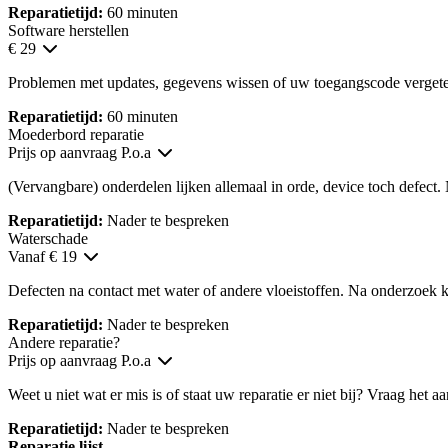
Reparatietijd:
60 minuten
Software herstellen
€ 29
Problemen met updates, gegevens wissen of uw toegangscode verget
Reparatietijd:
60 minuten
Moederbord reparatie
Prijs op aanvraag
P.o.a
(Vervangbare) onderdelen lijken allemaal in orde, device toch defect.
Reparatietijd:
Nader te bespreken
Waterschade
Vanaf € 19
Defecten na contact met water of andere vloeistoffen. Na onderzoek kr
Reparatietijd:
Nader te bespreken
Andere reparatie?
Prijs op aanvraag
P.o.a
Weet u niet wat er mis is of staat uw reparatie er niet bij? Vraag het a
Reparatietijd:
Nader te bespreken
Reparatie lijst