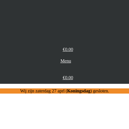
€
0.00
Menu
€
0.00
Wij zijn zaterdag 27 aprl (
Koningsdag
) gesloten.