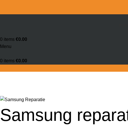
HOM
0
items
€
0.00
Menu
0
items
€
0.00
Samsung reparatie Vught
Home
Reparaties
Samsung reparatie Vught
Samsung reparat