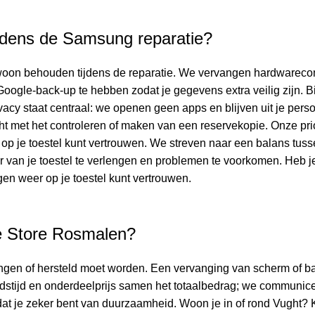
ijdens de Samsung reparatie?
 gewoon behouden tijdens de reparatie. We vervangen hardwareco
Google-back-up te hebben zodat je gegevens extra veilig zijn. B
cy staat centraal: we openen geen apps en blijven uit je persoo
 met het controleren of maken van een reservekopie. Onze priori
er op je toestel kunt vertrouwen. We streven naar een balans tu
r van je toestel te verlengen en problemen te voorkomen. Heb j
rgen weer op je toestel kunt vertrouwen.
e Store Rosmalen?
en of hersteld moet worden. Een vervanging van scherm of batte
eidstijd en onderdeelprijs samen het totaalbedrag; we communic
odat je zeker bent van duurzaamheid. Woon je in of rond Vught?