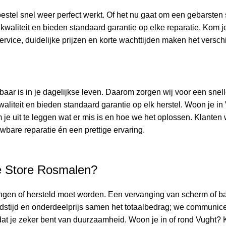
tel snel weer perfect werkt. Of het nu gaat om een gebarsten s
liteit en bieden standaard garantie op elke reparatie. Kom je u
rvice, duidelijke prijzen en korte wachttijden maken het versc
 is in je dagelijkse leven. Daarom zorgen wij voor een snelle 
aliteit en bieden standaard garantie op elk herstel. Woon je i
e uit te leggen wat er mis is en hoe we het oplossen. Klanten 
wbare reparatie én een prettige ervaring.
e Store Rosmalen?
en of hersteld moet worden. Een vervanging van scherm of batte
eidstijd en onderdeelprijs samen het totaalbedrag; we communic
odat je zeker bent van duurzaamheid. Woon je in of rond Vught?