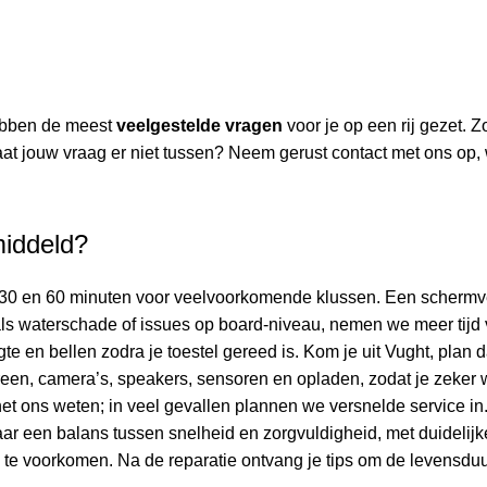
hebben de meest
veelgestelde vragen
voor je op een rij gezet. Z
aat jouw vraag er niet tussen? Neem gerust contact met ons op,
middeld?
30 en 60 minuten voor veelvoorkomende klussen. Een schermverv
ls waterschade of issues op board-niveau, nemen we meer tijd 
te en bellen zodra je toestel gereed is. Kom je uit Vught, plan d
een, camera’s, speakers, sensoren en opladen, zodat je zeker wee
het ons weten; in veel gevallen plannen we versnelde service in
ar een balans tussen snelheid en zorgvuldigheid, met duidelij
 te voorkomen. Na de reparatie ontvang je tips om de levensduu