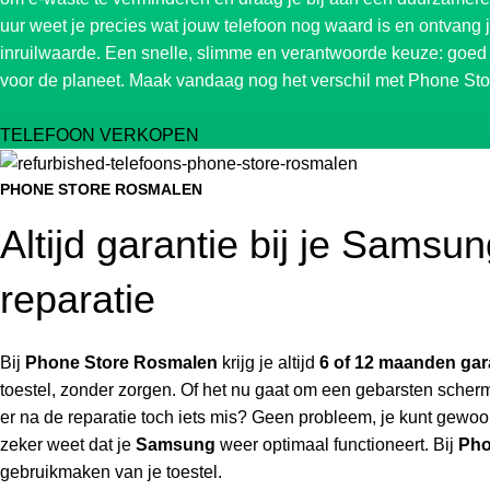
uur weet je precies wat jouw telefoon nog waard is en ontvang 
inruilwaarde. Een snelle, slimme en verantwoorde keuze: goed
voor de planeet. Maak vandaag nog het verschil met Phone St
TELEFOON VERKOPEN
PHONE STORE ROSMALEN
Altijd garantie bij je Samsu
reparatie
Bij
Phone Store Rosmalen
krijg je altijd
6 of 12 maanden gar
toestel, zonder zorgen. Of het nu gaat om een gebarsten scherm
er na de reparatie toch iets mis? Geen probleem, je kunt gewoon
zeker weet dat je
Samsung
weer optimaal functioneert. Bij
Pho
gebruikmaken van je toestel.