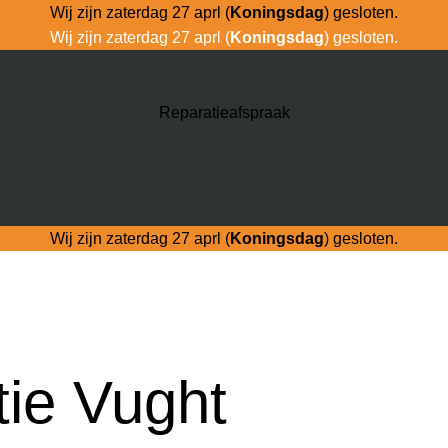
Wij zijn zaterdag 27 aprl (
Koningsdag
) gesloten.
Wij zijn zaterdag 27 aprl (
Koningsdag
) gesloten.
E
REPARATIES
WEBSHOP
VERKOPEN
KLANTENSERVICE
OVER ONS
CON
Reparatieafspraak
Wij zijn zaterdag 27 aprl (
Koningsdag
) gesloten.
ie Vught