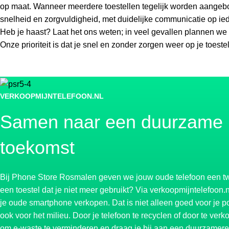
op maat. Wanneer meerdere toestellen tegelijk worden aangebo
snelheid en zorgvuldigheid, met duidelijke communicatie op i
Heb je haast? Laat het ons weten; in veel gevallen plannen we 
Onze prioriteit is dat je snel en zonder zorgen weer op je toeste
VERKOOPMIJNTELEFOON.NL
Samen naar een duurzame
toekomst
Bij Phone Store Rosmalen geven we jouw oude telefoon een tw
een toestel dat je niet meer gebruikt? Via
verkoopmijntelefoon.n
je oude smartphone verkopen. Dat is niet alleen goed voor je 
ook voor het milieu. Door je telefoon te recyclen of door te ver
om e-waste te verminderen en draag je bij aan een duurzamere