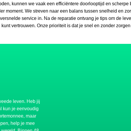
den, kunnen we vaak een efficiëntere doorlooptijd en scherpe 
eder moment. We streven naar een balans tussen snelheid en zo
versnelde service in. Na de reparatie ontvang je tips om de le
l kunt vertrouwen. Onze prioriteit is dat je snel en zonder zorge
eede leven. Heb jij
l
kun je eenvoudig
portemonnee, maar
kopen, help je mee
 wereld. Binnen 48