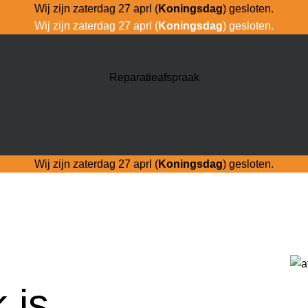
Wij zijn zaterdag 27 aprl (
Koningsdag
) gesloten.
Wij zijn zaterdag 27 aprl (
Koningsdag
) gesloten.
E
REPARATIES
WEBSHOP
VERKOPEN
KLANTENSERVICE
OVER ONS
CON
Reparatieafspraak
Wij zijn zaterdag 27 aprl (
Koningsdag
) gesloten.
 is