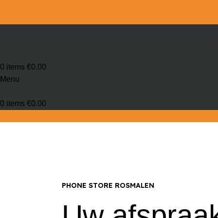
HOM
0
items
€
0.00
Menu
0
items
€
0.00
Afspraakbevestiging
Home
Reparaties
Afspraakbevestiging
PHONE STORE ROSMALEN
Uw afspraak