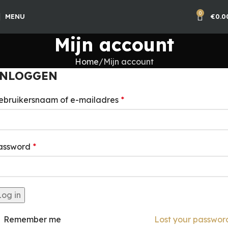
0
MENU
€
0.0
Mijn account
Home
Mijn account
INLOGGEN
ebruikersnaam of e-mailadres
*
assword
*
Log in
Remember me
Lost your passwor