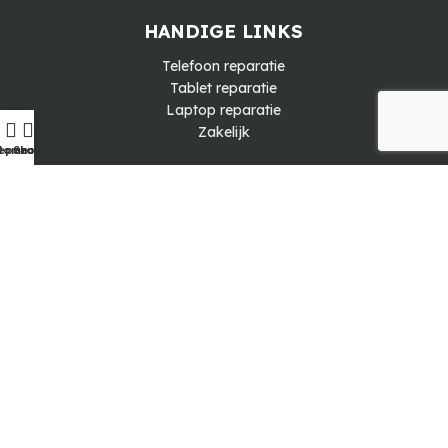
HANDIGE LINKS
Telefoon reparatie
Tablet reparatie
Laptop reparatie
Zakelijk
eparatie
Home
Shop
KLANTENSERVICE
FAQ
Ruilen & retourneren
Privacy policy
Algemene voorwaarden