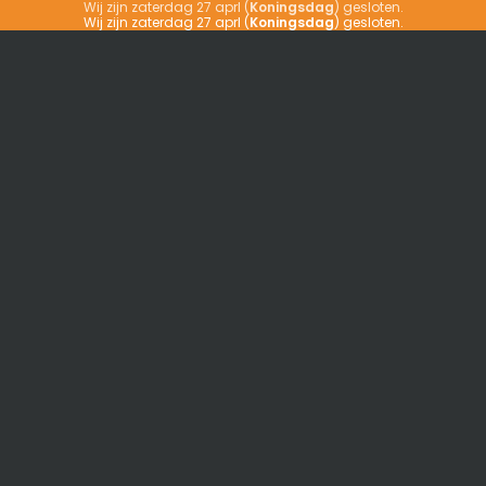
Wij zijn zaterdag 27 aprl (
Koningsdag
) gesloten.
Wij zijn zaterdag 27 aprl (
Koningsdag
) gesloten.