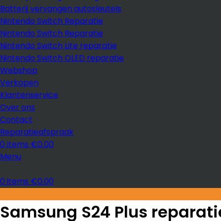
Batterij vervangen autosleutels
Nintendo Switch Reparatie
Nintendo Switch Reparatie
Nintendo Switch Lite reparatie
Nintendo Switch OLED reparatie
Webshop
Verkopen
Klantenservice
Over ons
Contact
Reparatieafspraak
0
items
€
0.00
Menu
0
items
€
0.00
Samsung S24 Plus reparatie