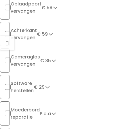
Oplaadpoort
€ 59
vervangen
Achterkant
€ 59
vervangen
Cameraglas
€ 35
vervangen
Software
€ 29
herstellen
Moederbord
P.o.a
reparatie