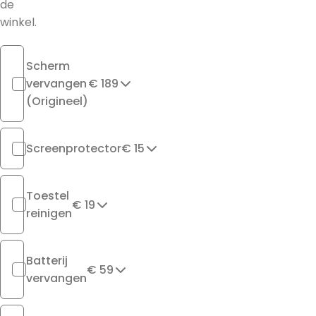
de
winkel.
Scherm
vervangen
€ 189
(Origineel)
Screenprotector
€ 15
Toestel
€ 19
reinigen
Batterij
€ 59
vervangen