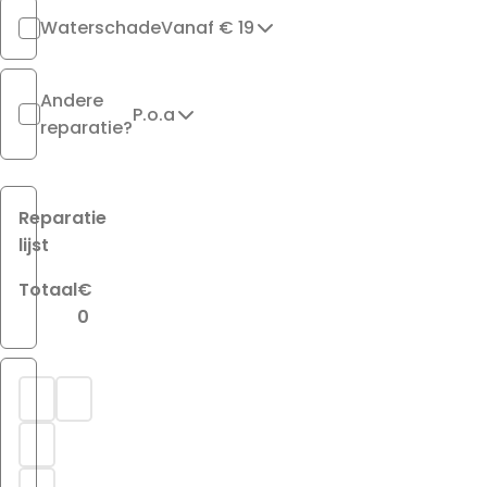
Waterschade
Vanaf € 19
Andere
P.o.a
reparatie?
Reparatie
lijst
Totaal
€
0