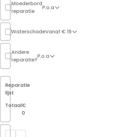
Moederbord
P.o.a
reparatie
Waterschade
Vanaf € 19
Andere
P.o.a
reparatie?
Reparatie
lijst
Totaal
€
0