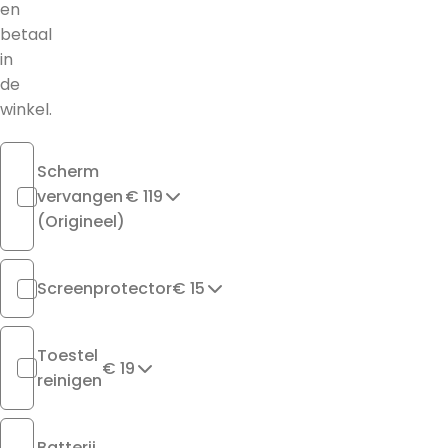
en
betaal
in
de
winkel.
Scherm
vervangen
€ 119
(Origineel)
Screenprotector
€ 15
Toestel
€ 19
reinigen
Batterij