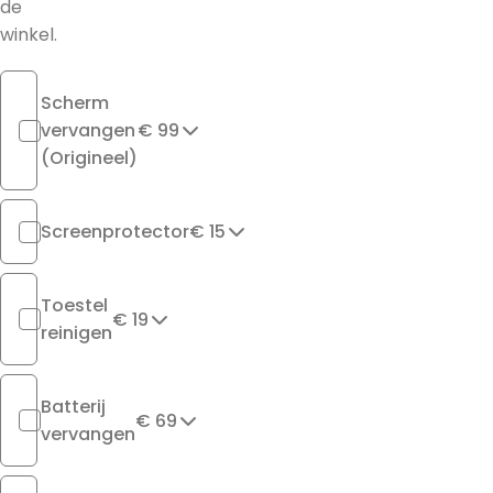
de
winkel.
Scherm
vervangen
€ 99
(Origineel)
Screenprotector
€ 15
Toestel
€ 19
reinigen
Batterij
€ 69
vervangen