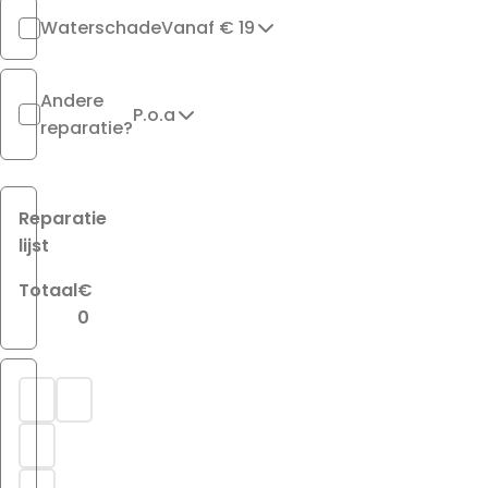
Waterschade
Vanaf € 19
Andere
P.o.a
reparatie?
Reparatie
lijst
Totaal
€
0