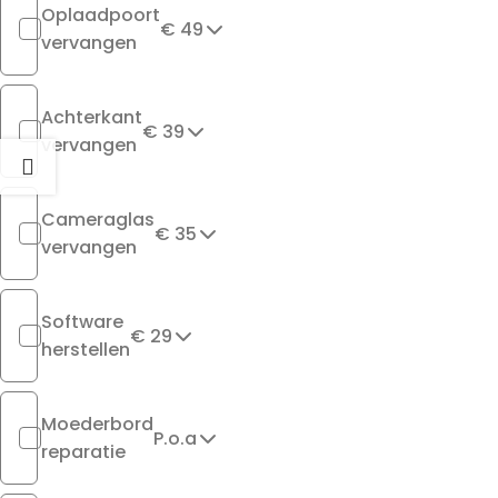
Oplaadpoort
€ 49
vervangen
Achterkant
€ 39
vervangen
Cameraglas
€ 35
vervangen
Software
€ 29
herstellen
Moederbord
P.o.a
reparatie