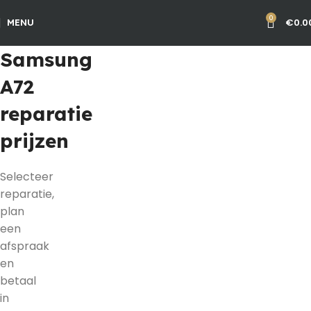
0
€
0.0
MENU
Samsung
A72
reparatie
prijzen
Selecteer
reparatie,
plan
een
afspraak
en
betaal
in