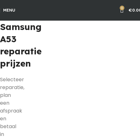
0
€
0.0
MENU
Samsung
A53
reparatie
prijzen
Selecteer
reparatie,
plan
een
afspraak
en
betaal
in