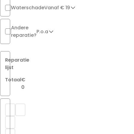
Waterschade
Vanaf € 19
Andere
P.o.a
reparatie?
Reparatie
lijst
Totaal
€
0