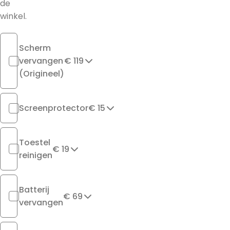
de
winkel.
Scherm
vervangen
€ 119
(Origineel)
Screenprotector
€ 15
Toestel
€ 19
reinigen
Batterij
€ 69
vervangen