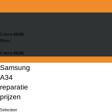
HOM
0
items
€
0.00
Menu
0
items
€
0.00
Samsung
A34
reparatie
prijzen
Selecteer