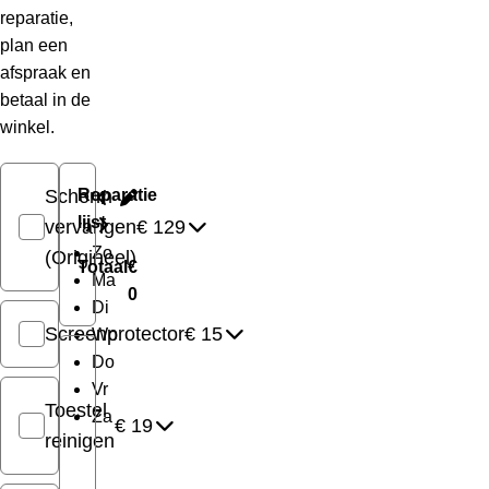
reparatie,
plan een
afspraak en
betaal in de
winkel.
Scherm
Reparatie
lijst
vervangen
€ 129
Zo
(Origineel)
Totaal
€
Ma
0
Di
Screenprotector
€ 15
Wo
Do
Vr
Toestel
Za
€ 19
reinigen