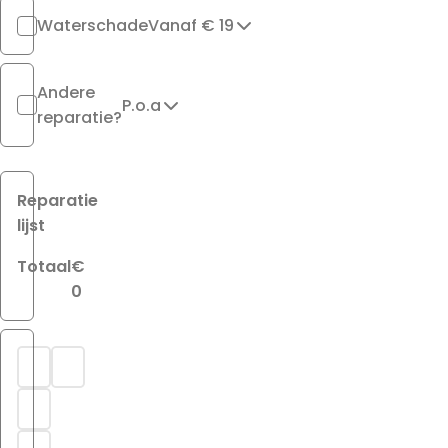
Waterschade
Vanaf € 19
Andere
P.o.a
reparatie?
Reparatie
lijst
Totaal
€
0