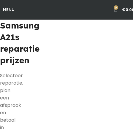
0
€
0.0
MENU
Samsung
A21s
reparatie
prijzen
Selecteer
reparatie,
plan
een
afspraak
en
betaal
in