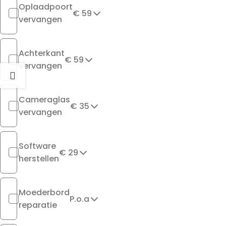
Oplaadpoort
€ 59
vervangen
Achterkant
€ 59
vervangen
Cameraglas
€ 35
vervangen
Software
€ 29
herstellen
Moederbord
P.o.a
reparatie