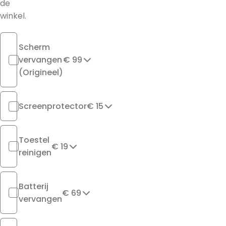
de
winkel.
Scherm
vervangen
€ 99
(Origineel)
Screenprotector
€ 15
Toestel
€ 19
reinigen
Batterij
€ 69
vervangen