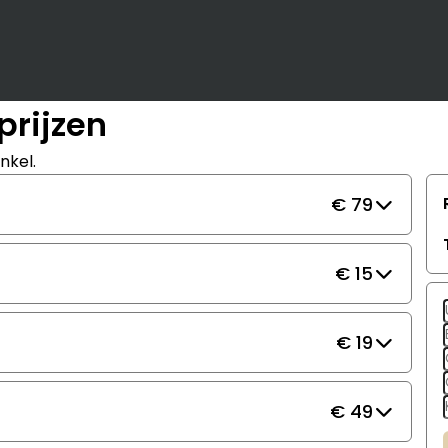
prijzen
nkel.
€ 79
€ 15
€ 19
€ 49