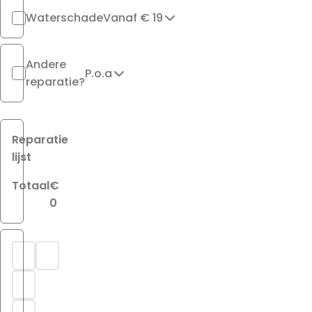
Waterschade
Vanaf € 19
Andere
P.o.a
reparatie?
Reparatie
lijst
Totaal
€
0