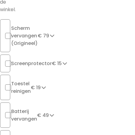
de
winkel.
Scherm
vervangen
€ 79
(Origineel)
Screenprotector
€ 15
Toestel
€ 19
reinigen
Batterij
€ 49
vervangen