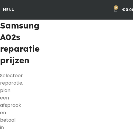
0
€
0.0
MENU
Samsung
A02s
reparatie
prijzen
Selecteer
reparatie,
plan
een
afspraak
en
betaal
in