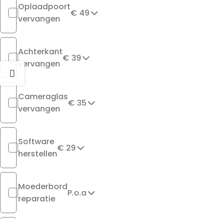
Oplaadpoort
€ 49
vervangen
Achterkant
€ 39
vervangen
Cameraglas
€ 35
vervangen
Software
€ 29
herstellen
Moederbord
P.o.a
reparatie