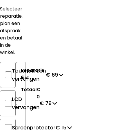
Selecteer
reparatie,
plan een
afspraak
en betaal
in de
winkel.
Touchscreen
Reparatie
€ 69
lijst
vervangen
Totaal
€
0
LCD
€ 79
vervangen
Screenprotector
€ 15