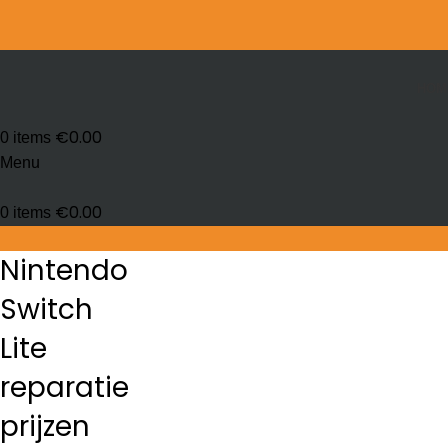
HOM
€
0.00
0
items
Menu
€
0.00
0
items
Nintendo
Switch
Lite
reparatie
prijzen