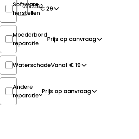
Software
6892283
€ 29
herstellen
Moederbord
Prijs op aanvraag
reparatie
Waterschade
Vanaf € 19
Andere
Prijs op aanvraag
reparatie?