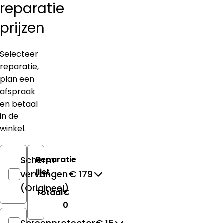
reparatie
prijzen
Selecteer
reparatie,
plan een
afspraak
en betaal
in de
winkel.
Scherm
Reparatie
lijst
vervangen
€ 179
(Origineel)
Totaal
€
0
Screenprotector
€ 15